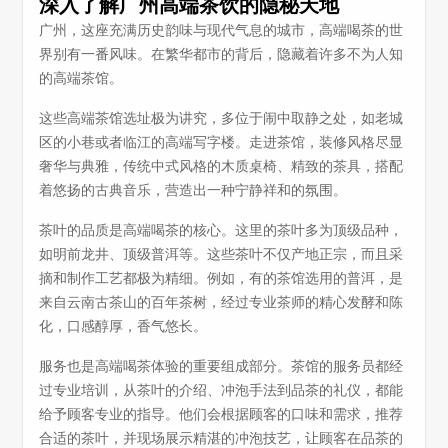
深入了解广州高端茶饮的隐秘天地
广州，这座充满历史韵味与现代气息的城市，高端喝茶的世
界别有一番风味。在繁华都市的背后，隐藏着许多不为人知
的高端茶馆。
这些高端茶馆选址极为讲究，多位于闹中取静之处，如老城
区的小巷或者临江的高端写字楼。走进茶馆，装修风格尽显
奢华与典雅，传统中式风格的木质桌椅、精致的茶具，搭配
着悠扬的古典音乐，营造出一种宁静祥和的氛围。
茶叶的品质是高端喝茶的核心。这里的茶叶多为顶级品种，
如明前龙井、顶级普洱等。这些茶叶不仅产地正宗，而且采
摘和制作工艺都极为精细。例如，有的茶馆选用的普洱，是
来自云南古茶山的百年茶树，经过专业茶师的精心发酵和陈
化，口感醇厚，香气悠长。
服务也是高端喝茶体验的重要组成部分。茶馆的服务员都经
过专业培训，从茶叶的介绍、冲泡手法到品茶的礼仪，都能
给予顾客专业的指导。他们会根据顾客的口味和需求，推荐
合适的茶叶，并现场展示精湛的冲泡技艺，让顾客在品茶的